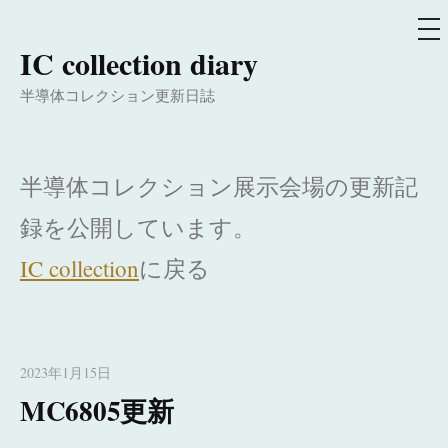
メ
ニ
ュ
IC collection diary
コ
ー
ン
半導体コレクション更新日誌
テ
ン
ツ
半導体コレクション展示会場の更新記
へ
ス
録を公開しています。
キ
IC collection
に戻る
ッ
プ
2023年1月15日
MC6805更新