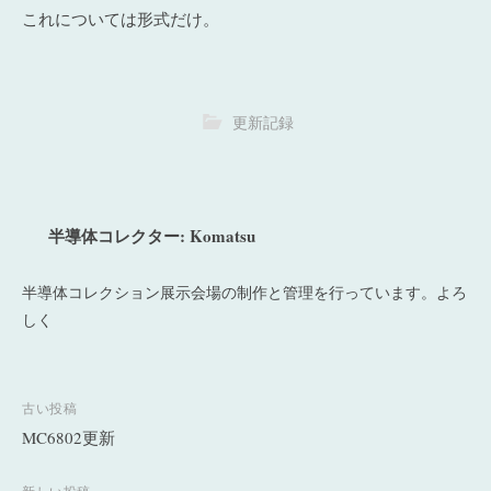
これについては形式だけ。
更新記録
半導体コレクター: Komatsu
半導体コレクション展示会場の制作と管理を行っています。よろ
しく
投
古い投稿
稿
MC6802更新
ナ